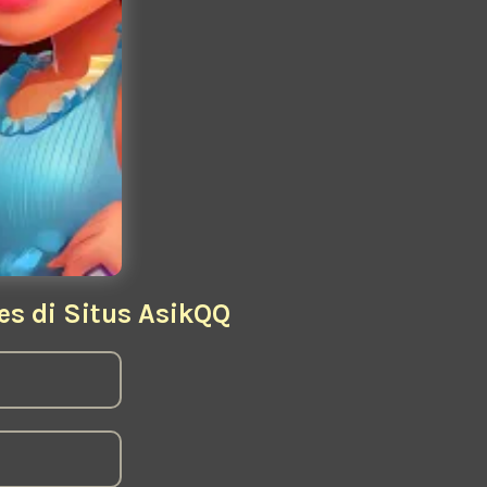
es di Situs AsikQQ